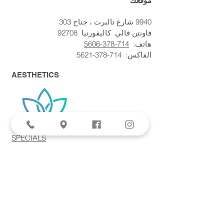
موقعك
9940 شارع تالبرت ، جناح 303
فاونتن فالي
كاليفورنيا
92708
هاتف:
714-378-5606
الفاكس:
714-378-5621
AESTHETICS
SPECIALS
Aviva Femtite Scarless Labiaplasty
Votiva Vaginal Rejuvenation
Morpheus8 Microneedling
Bodytite + Liposuction
Facetite Scarless Face Lift
EvolveX Body Contouring
Forma Skin Tightening
Laser Hair Removal