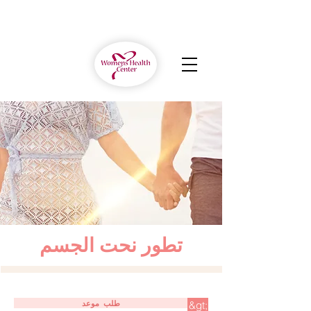
تطور نحت الجسم
طلب موعد
&gt;