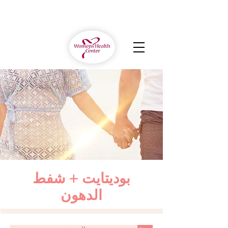
بوديتايت + شفط
الدهون