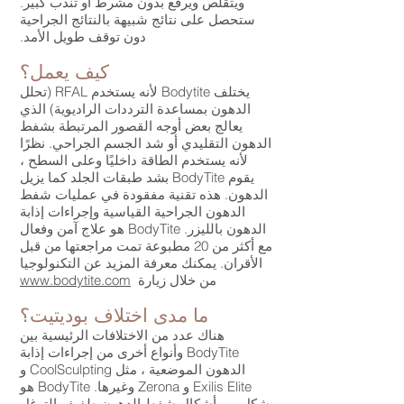
ويتقلص ويرفع بدون مشرط أو تندب كبير.
ستحصل على نتائج شبيهة بالنتائج الجراحية
دون توقف طويل الأمد.
كيف يعمل؟
يختلف Bodytite لأنه يستخدم RFAL (تحلل
الدهون بمساعدة الترددات الراديوية) الذي
يعالج بعض أوجه القصور المرتبطة بشفط
الدهون التقليدي أو شد الجسم الجراحي. نظرًا
لأنه يستخدم الطاقة داخليًا وعلى السطح ،
يقوم BodyTite بشد طبقات الجلد كما يزيل
الدهون. هذه تقنية مفقودة في عمليات شفط
الدهون الجراحية القياسية وإجراءات إذابة
الدهون بالليزر. BodyTite هو علاج آمن وفعال
مع أكثر من 20 مطبوعة تمت مراجعتها من قبل
الأقران. يمكنك معرفة المزيد عن التكنولوجيا
من خلال زيارة
www.bodytite.com
ما مدى اختلاف بوديتيت؟
هناك عدد من الاختلافات الرئيسية بين
BodyTite وأنواع أخرى من إجراءات إذابة
الدهون الموضعية ، مثل CoolSculpting و
Exilis Elite و Zerona وغيرها. BodyTite هو
شكل من أشكال شفط الدهون طفيف التوغل