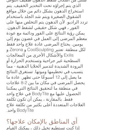
الذي يتم إجراؤه تحت التخدير الخفيف. يتم
استخراج الدهون بشكل دائم من خلال مواقع
الشقوق الصغيرة ويتم شد الجلد باستخدام
تردد الراديو. لأن الدهون يتم التخلص منها على
الفور ، فهي شكل حقيقي لشفط الدهون.
يمكن رؤية النتائج على الفور ودائمة مع عودة
معظم المرضى إلى العمل في غضون يوم إلى
يومين. يحتاج المرضى عادة علاج واحد فقط
لكل منطقة. تعتبر CoolSculpting و Zerona و
Exilis والأشكال الأخرى من المعالجات
السطحية غير جراحية وتستخدم الحرارة أو
البرودة الشديدة لتدمير الخلايا الدهنية - مما
يتسبب في تحطيمها وموتها. تستغرق النتائج
ما يصل إلى 12 أسبوعًا حتى تظهر. عادة ما
يحصل المرضى في مكان ما بين 2-8 علاجات
في منطقة ما لتحقيق النتائج التي يمكننا
الحصول عليها مع BodyTite في علاج واحد
فقط. بالمقارنة ، يمكن أن تكون تكلفة
العلاجات المتعددة أعلى بكثير من تكلفة علاج
BodyTite واحد.
أي المناطق بالإمكان علاجها؟
إذا كنت تستطيع تخيل ذلك ، يمكنك القيام