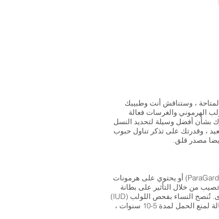
المتاحة ، وستناقش أنت وطبيبك
اء أن خيارات LARC مثل اللولب النحاسي واللولب الهرموني والغرسات فعالة
ارك بشأن أفضل وسيلة لتحديد النسل
يد ، وقدرتك على تذكر تناول حبوب
يضا مصدر قلق.
اللولب الرحمي (IUD) هو جهاز صغير على شكل حرف T يتم إدخاله في رحم المرأة. الجهاز إما ملفوف بالنحاس (ParaGard) أو يحتوي على هرمونات
غير ملائم للتخصيب من خلال التأثير على بطانة
الرحم وبالتالي منع الإخصاب. بمجرد إدخاله ، لن تشعر المرأة بالجهاز ولن تضطر إلى التفكير في اللولب مرة أخرى. تُنصح النساء بفحص اللولب (IUD)
كل شهر بعد الدورة الشهرية عن طريق التحسس بالخيط الرفيع الذي يمر عبر عنق الرحم. يوفر اللولب وسيلة فعالة لمنع الحمل لمدة 5-10 سنوات ،