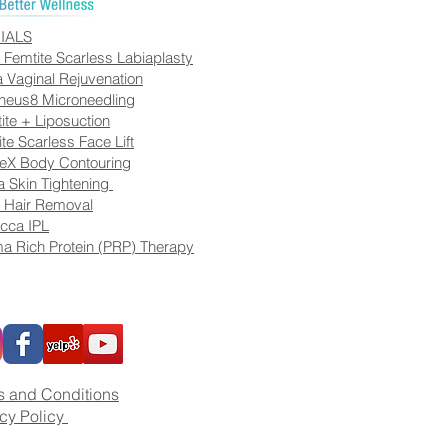
IALS
 Femtite Scarless Labiaplasty
a Vaginal Rejuvenation
heus8 Microneedling
ite + Liposuction
ite Scarless Face Lift
eX Body Contouring
 Skin Tightening
 Hair Removal
cca IPL
a Rich Protein (PRP) Therapy
s and Conditions
acy Policy