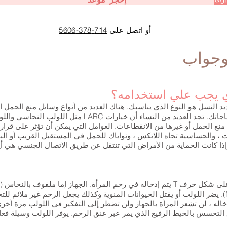
أو اتصل على
714-378-5606
وجواب
ذي يجب علي استخدامه؟
د النسل هو النوع الذي يناسبك. هناك العديد من أنواع وسائل منع الحمل 
الخيارات وستختارين أفضلها لتلبية احتياجاتك. تجد العديد من النس
ب منع الحمل أو غيرها من الانقطاعات. العوامل التي يمكن أن تؤثر على قر
 والحساسية تجاه اللاتكس ، ونواياك للحمل في المستقبل القريب أو البع
ذا كانت الحماية من الأمراض التي تنتقل عن طريق الاتصال الجنسي هي أ
بطيئة الإطلاق (Mirena / Liletta / Skyla). يضر اللولب أو يقتل الحيوانات المنوية وكذلك يجعل الرحم 