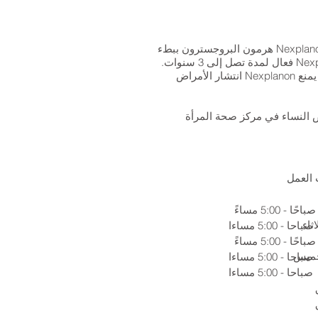
Nexplanon عبارة عن جهاز صغير ، بحجم وشكل عود ثقاب يتم زرعه في الجزء الداخلي من ذراع المرأة. يطلق Nexplanon هرمون البروجسترون ببطء
الذي يمنع الحمل ، على غرار تلك الموجودة في حبوب منع الحمل التي لا تحتوي على هرمون الاستروجين. Nexplanon فعال لمدة تصل إلى 3 سنوات.
هذا النوع من تحديد النسل شائع لدى العديد من النساء لأنهن لا يضطررن لتذكر تناول حبوب منع الحمل كل يوم. لا يمنع Nexplanon انتشار الأمراض
 النساء في مركز صحة المرأة
العمل
اثاء
صباحا - 5:00 مساءا
خميس
صباحا - 5:00 مساءا
صباحا - 5:00 مساءا