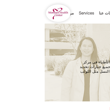
ت عنا
Services
مرحبا
الأطباء في مركز
جميع خيارات تحديد
النسل مثل اللولب (IUD) وغيره من وسائل منع الحمل طويلة المفعول والقابلة للانعكاس (LARC وحبوب منع