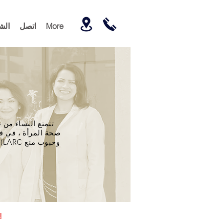
More
اتصل
الش
تتمتع النساء من 
صحة المرأة ، في فا
;