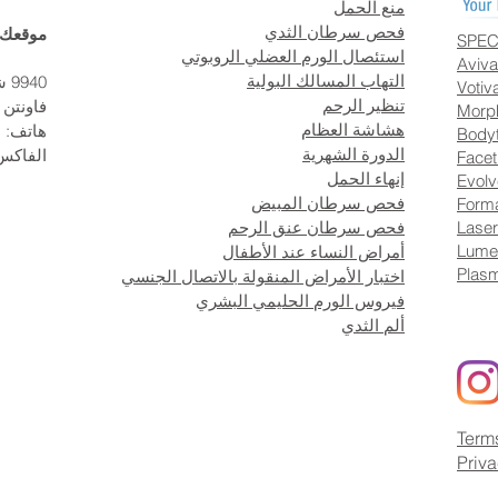
منع الحمل
فحص سرطان الثدي
موقعك
SPEC
استئصال الورم العضلي الروبوتي
Aviva
التهاب المسالك البولية
9940 شارع تالبرت ، جناح 303
Votiv
تنظير الرحم
فاونتن 
Morp
هشاشة العظام
هاتف:
Bodyt
الدورة الشهرية
الفاكس
Facet
إنهاء الحمل
Evolv
فحص سرطان المبيض
Forma
Laser
فحص سرطان عنق الرحم
Lume
أمراض النساء عند الأطفال
Plasm
اختبار الأمراض المنقولة بالاتصال الجنسي
فيروس الورم الحليمي البشري
ألم الثدي
Term
Priv